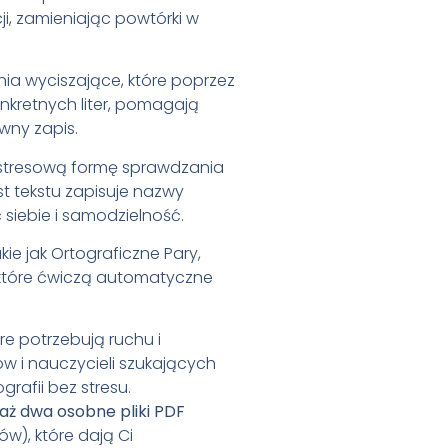
ji, zamieniając powtórki w
ia wyciszające, które poprzez
nkretnych liter, pomagają
wny zapis
.
stresową formę sprawdzania
t tekstu zapisuje nazwy
ć siebie i samodzielność
.
kie jak Ortograficzne Pary,
 które ćwiczą automatyczne
óre potrzebują ruchu i
ów i nauczycieli szukających
rafii bez stresu
.
aż dwa osobne pliki PDF
ów), które dają Ci