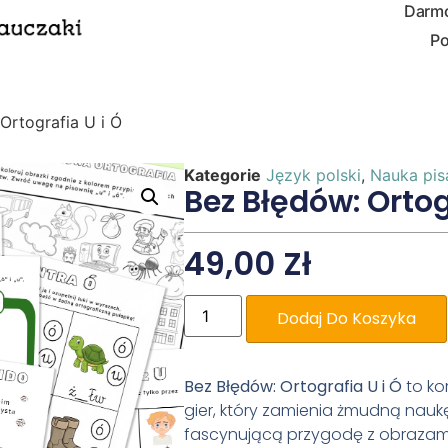
Darmo
Po
Ortografia U i Ó
Kategorie
Język polski
,
Nauka pis
Bez Błędów: Ortog
49,00
Zł
Dodaj Do Koszyka
Bez Błędów: Ortografia U i Ó
to ko
gier, który zamienia żmudną nauk
fascynującą przygodę z obrazam