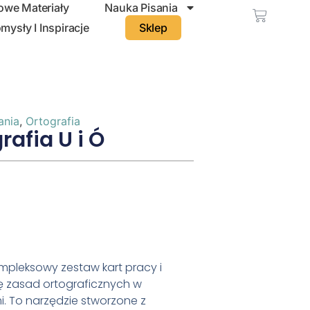
we Materiały
Nauka Pisania
mysły I Inspiracje
Sklep
ania
,
Ortografia
rafia U i Ó
mpleksowy zestaw kart pracy i
ę zasad ortograficznych w
i
.
To narzędzie stworzone z