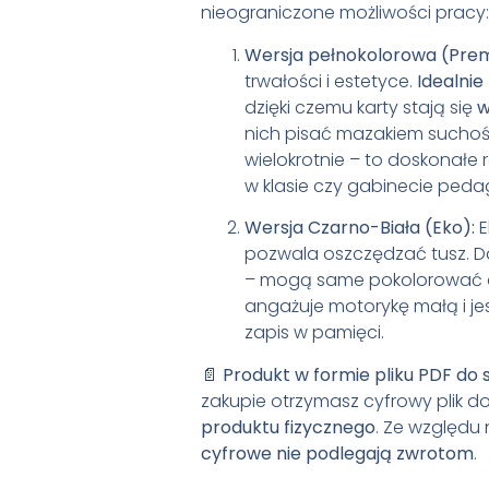
nieograniczone możliwości pracy:
Wersja pełnokolorowa (Pre
trwałości i estetyce.
Idealnie
dzięki czemu karty stają się
w
nich pisać mazakiem suchoś
wielokrotnie – to doskonałe
w klasie czy gabinecie ped
Wersja Czarno-Biała (Eko):
E
pozwala oszczędzać tusz. D
– mogą same pokolorować ort
angażuje motorykę małą i jes
zapis w pamięci.
📄
Produkt w formie pliku PDF do
zakupie otrzymasz cyfrowy plik 
produktu fizycznego
. Ze względu
cyfrowe nie podlegają zwrotom
.