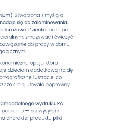
mium):
Stworzona z myślą o
 nadaje się do zalaminowania
,
ielorazowe
. Dziecko może po
cieralnym, zmazywać i ćwiczyć
 rozwiązanie do pracy w domu,
agogicznym.
konomiczna opcja, która
aje dzieciom dodatkową frajdę
ograficzne ilustracje, co
zcze silniej utrwala poprawny
 samodzielnego wydruku.
Po
do pobrania —
nie wysyłam
 na charakter produktu
pliki