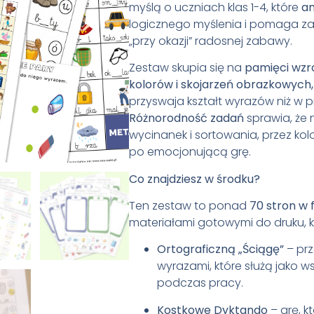
myślą o uczniach klas 1-4, które
an
logicznego myślenia i pomaga z
„przy okazji” radosnej zabawy
.
Zestaw skupia się na
pamięci wzr
kolorów i skojarzeń obrazkowych,
przyswaja kształt wyrazów niż w 
Różnorodność zadań
sprawia, że 
wycinanek i sortowania, przez ko
po emocjonującą grę
.
Co znajdziesz w środku?
Ten zestaw to ponad
70
stron w 
materiałami gotowymi do druku, k
Ortograficzną „Ściągę”
– prz
wyrazami, które służą jako ws
podczas pracy
.
Kostkowe Dyktando
– grę, 