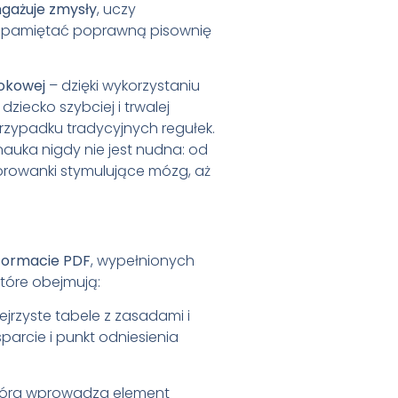
gażuje zmysły
, uczy
apamiętać poprawną pisownię
okowej
– dzięki wykorzystaniu
dziecko szybciej i trwalej
przypadku tradycyjnych regułek
.
nauka nigdy nie jest nudna: od
lorowanki stymulujące mózg, aż
formacie PDF
, wypełnionych
tóre obejmują:
ejrzyste tabele z zasadami i
parcie i punkt odniesienia
która wprowadza element