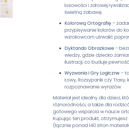
losowości i zdrowej rywalizac
świetną zabawę
.
Kolorową Ortografię
– zadan
przypisywanie kolorów do ko
wzrokowcom utrwalić popra
Dyktando Obrazkowe
– bez
wiedzy, gdzie dziecko zamias
ilustracji, co buduje pewnoś
Wyzwania i Gry Logiczne
– ta
Łowy, Rozsypanki czy Trasy,
rozpoznawanie wyrazów
.
Materiał jest idealny dla dzieci, kt
różnorodności, a także dla rodzic
gotowego wsparcia w nauce ortog
Kupując ten produkt, otrzymujesz
(łącznie ponad 140 stron materiał