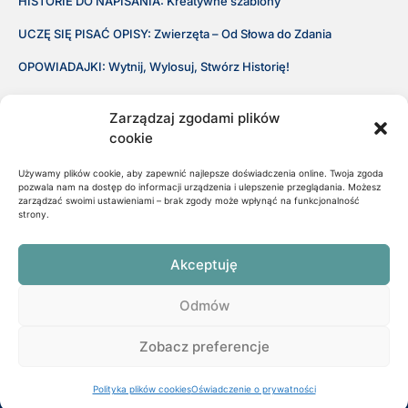
HISTORIE DO NAPISANIA: Kreatywne szablony
UCZĘ SIĘ PISAĆ OPISY: Zwierzęta – Od Słowa do Zdania
OPOWIADAJKI: Wytnij, Wylosuj, Stwórz Historię!
Regulamin Sklepu
Zarządzaj zgodami plików
Polityka Prywatności
cookie
Używamy plików cookie, aby zapewnić najlepsze doświadczenia online. Twoja zgoda
Sklep
pozwala nam na dostęp do informacji urządzenia i ulepszenie przeglądania. Możesz
zarządzać swoimi ustawieniami – brak zgody może wpłynąć na funkcjonalność
strony.
Bez Błędów: Ortografia CH i H
Bez Błędów: Ortografia U i Ó
Akceptuję
Bez Błędów: Ortografia RZ i Ż oraz SZ
Odmów
Wiosenne puzzle matematyczne.
Zobacz preferencje
© 2025 All rights Reserved.
Polityka plików cookies
Oświadczenie o prywatności