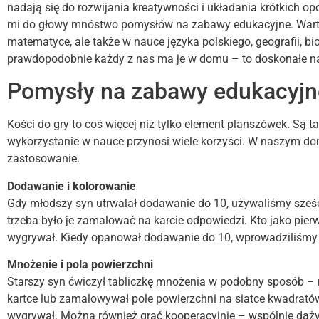
nadają się do rozwijania kreatywności i układania krótkich op
mi do głowy mnóstwo pomysłów na zabawy edukacyjne. Warto s
matematyce, ale także w nauce języka polskiego, geografii, biol
prawdopodobnie każdy z nas ma je w domu – to doskonałe na
Pomysły na zabawy edukacyjne
Kości do gry to coś więcej niż tylko element planszówek. Są ta
wykorzystanie w nauce przynosi wiele korzyści. W naszym do
zastosowanie.
Dodawanie i kolorowanie
Gdy młodszy syn utrwalał dodawanie do 10, używaliśmy sześ
trzeba było je zamalować na karcie odpowiedzi. Kto jako pierw
wygrywał. Kiedy opanował dodawanie do 10, wprowadziliśmy k
Mnożenie i pola powierzchni
Starszy syn ćwiczył tabliczkę mnożenia w podobny sposób – 
kartce lub zamalowywał pole powierzchni na siatce kwadratów
wygrywał. Można również grać kooperacyjnie – wspólnie dąż