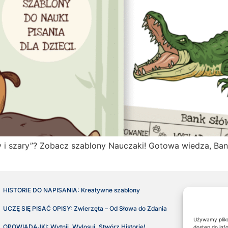
ży i szary”? Zobacz szablony Nauczaki! Gotowa wiedza, Ban
HISTORIE DO NAPISANIA: Kreatywne szablony
Sklep
UCZĘ SIĘ PISAĆ OPISY: Zwierzęta – Od Słowa do Zdania
Bez Błędów: O
Używamy plikó
OPOWIADAJKI: Wytnij, Wylosuj, Stwórz Historię!
Bez Błędów: O
dostęp do inf