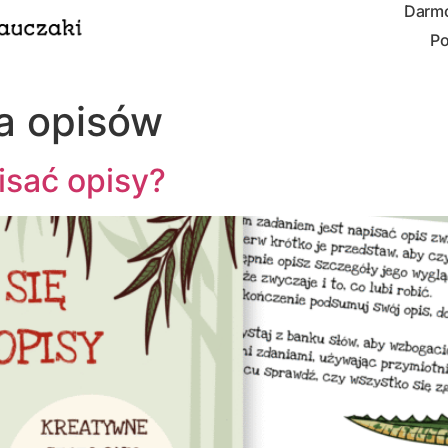
Darmo
Po
a opisów
isać opisy?