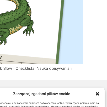
k Słów i Checklista. Nauka opisywania i
Zarządzaj zgodami plików cookie
rtografia CH i H
w cookie, aby zapewnić najlepsze doświadczenia online. Twoja zgoda pozwala nam na
rtografia U i Ó
ormacji urządzenia i ulepszenie przeglądania. Możesz zarządzać swoimi ustawieniami –