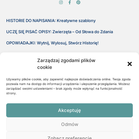
HISTORIE DO NAPISANIA: Kreatywne szablony
UCZĘ SIĘ PISAĆ OPISY: Zwierzęta – Od Słowa do Zdania
OPOWIADAJKI: Wytnij, Wylosuj, Stwórz Historię!
Regulamin Sklepu
Zarządzaj zgodami plików
Polityka Prywatności
cookie
Używamy plików cookie, aby zapewnić najlepsze doświadczenia online. Twoja zgoda
Sklep
pozwala nam na dostęp do informacji urządzenia i ulepszenie przeglądania. Możesz
zarządzać swoimi ustawieniami – brak zgody może wpłynąć na funkcjonalność
strony.
Bez Błędów: Ortografia CH i H
Bez Błędów: Ortografia U i Ó
Akceptuję
Bez Błędów: Ortografia RZ i Ż oraz SZ
Odmów
Wiosenne puzzle matematyczne.
Zobacz preferencje